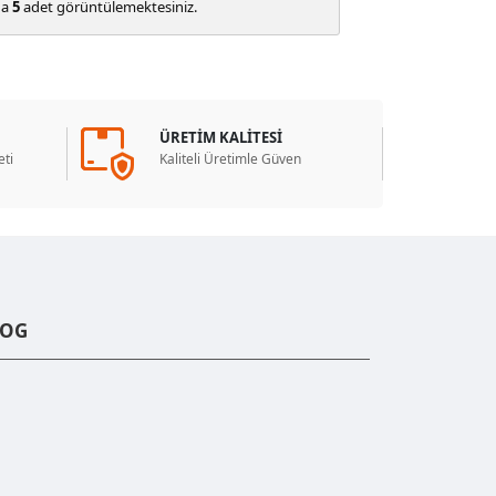
da
5
adet görüntülemektesiniz.
ÜRETİM KALİTESİ
ti
Kaliteli Üretimle Güven
LOG