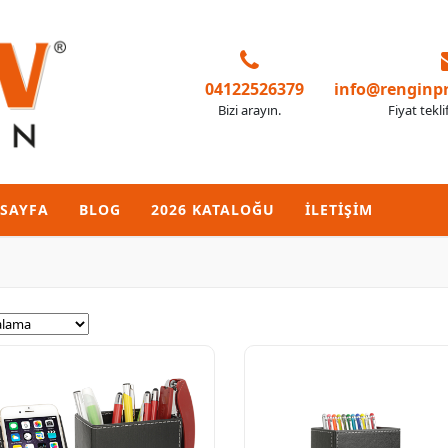
04122526379
info@renginp
Bizi arayın.
Fiyat tekli
SAYFA
BLOG
2026 KATALOĞU
İLETİŞİM