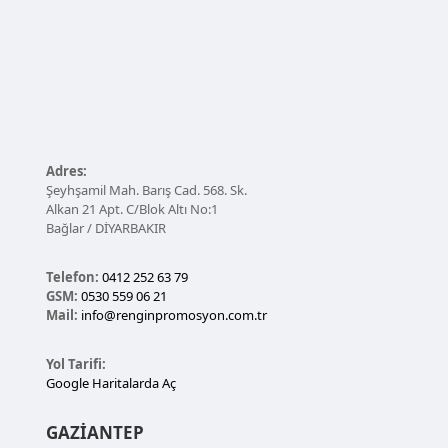
Adres:
Şeyhşamil Mah. Barış Cad. 568. Sk.
Alkan 21 Apt. C/Blok Altı No:1
Bağlar / DİYARBAKIR
Telefon:
0412 252 63 79
GSM:
0530 559 06 21
Mail:
info@renginpromosyon.com.tr
Yol Tarifi:
Google Haritalarda Aç
GAZİANTEP