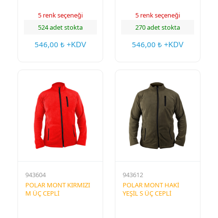
5 renk seçeneği
5 renk seçeneği
524 adet stokta
270 adet stokta
546,00
546,00
₺ +KDV
₺ +KDV
943604
943612
POLAR MONT KIRMIZI
POLAR MONT HAKİ
M ÜÇ CEPLİ
YEŞİL S ÜÇ CEPLİ