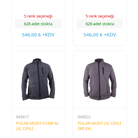
5 renk seçeneği
5 renk seçeneği
628 adet stokta
628 adet stokta
546,00
546,00
₺ +KDV
₺ +KDV
943617
943622
POLAR MONT FÜME M
POLAR MONT ÜÇ CEPLİ
ÜÇ CEPLİ
GRİ XXL